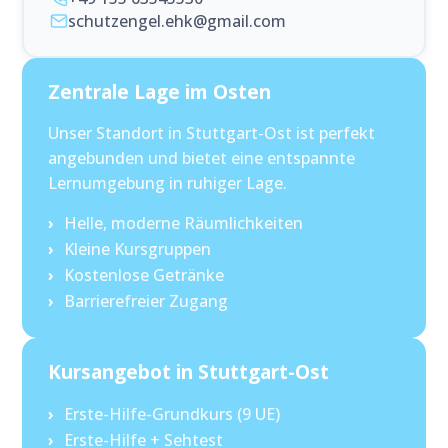
schutzengel.ehk@gmail.com
Zentrale Lage im Osten
Unser Standort in Stuttgart-Ost ist perfekt
angebunden und bietet eine entspannte
Lernumgebung in ruhiger Lage.
Helle, moderne Räumlichkeiten
Kleine Kursgruppen
Kostenlose Getränke
Barrierefreier Zugang
Kursangebot in Stuttgart-Ost
Erste-Hilfe-Grundkurs (9 UE)
Erste-Hilfe + Sehtest