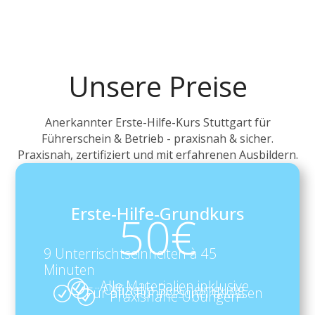
Unsere Preise
Anerkannter Erste-Hilfe-Kurs Stuttgart für
Führerschein & Betrieb - praxisnah & sicher.
Praxisnah, zertifiziert und mit erfahrenen Ausbildern.
Erste-Hilfe-Grundkurs
50€
9 Unterrischtseinheiten à 45
Minuten
Alle Materialien inklusive
R
Offizielle Bescheinigung
R
Für alle Führerscheinklassen
R
Praxisnahe Übungen
R